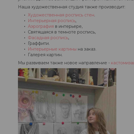
Наша художественная студия также производит:
Художественная роспись стен
.
Интерьерная роспись
,
Аэрография
в интерьере,
Святящаяся в темноте роспись,
Фасадная роспись
,
Граффити.
Интерьерные картины
на заказ.
Галерея картин.
Мы развиваем также новое направление -
кастомиз