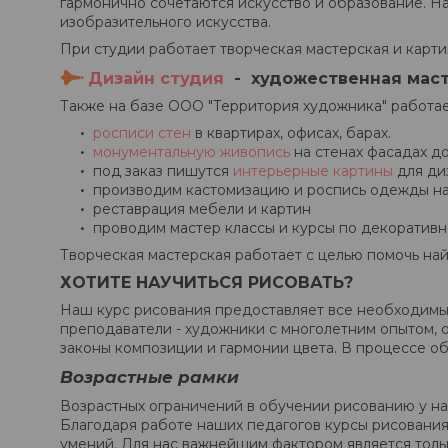
гармонично сочетаются искусство и образование. На
изобразительного искусства.
При студии работает творческая мастерская и карти
Дизайн студия
- художественная маст
Также на базе ООО "Территория художника" работае
росписи стен
в квартирах, офисах, барах.
монументальную живопись
на стенах фасадах д
под заказ пишутся
интерьерные картины
для ди
производим кастомизацию и роспись одежды на в
реставрация мебели и картин
проводим мастер классы и курсы по декоративн
Творческая мастерская работает с целью помочь най
ХОТИТЕ НАУЧИТЬСЯ РИСОВАТЬ?
Наш курс рисования предоставляет все необходимые
преподаватели - художники с многолетним опытом, 
законы композиции и гармонии цвета. В процессе об
Возрастные рамки
Возрастных ограничений в обучении рисованию у на
Благодаря работе наших педагогов курсы рисования
умений. Для нас важнейшим фактором является толь