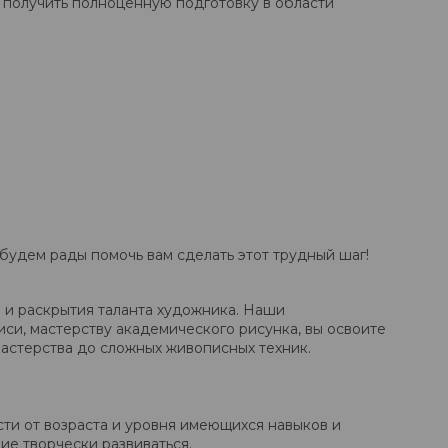
т получить полноценную подготовку в области
 будем рады помочь вам сделать этот трудный шаг!
 и раскрытия таланта художника. Наши
си, мастерству академического рисунка, вы освоите
мастерства до сложных живописных техник.
ти от возраста и уровня имеющихся навыков и
е творчески развиваться.