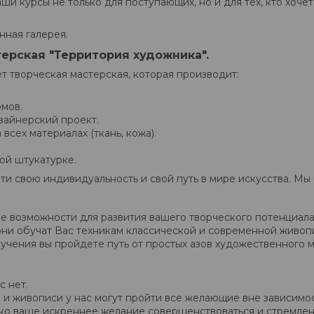
ши курсы не только для поступающих, но и для тех, кто хоче
нная галерея.
ерская "Территория художника".
т творческая мастерская, которая производит:
омов.
зайнерский проект.
сех материалах (ткань, кожа).
ой штукатурке.
ти свою индивидуальность и свой путь в мире искусства. Мы
 возможности для развития вашего творческого потенциала
они обучат Вас техникам классической и современной живопи
учения вы пройдете путь от простых азов художественного 
с нет.
 и живописи у нас могут пройти все желающие вне зависимос
ко ваше искреннее желание совершенствоваться и стремлени