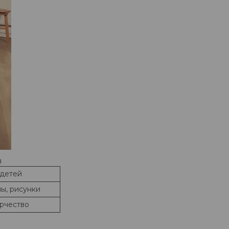
я
 детей
ы, рисунки
рчество