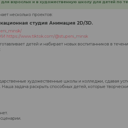
 для взрослых и в художественную школу для детей по те
ает несколько проектов:
кационная студия Анимация 2D/3D.
eni_minsk/
И https://www.tiktok.com/@stupeni_minsk
отавливает детей и набирает новых воспитанников в течении
:
дарственные художественные школы и колледжи, сдавая усп
о. Наша задача раскрыть способных детей, которые творческ
нет.
 сценарии.