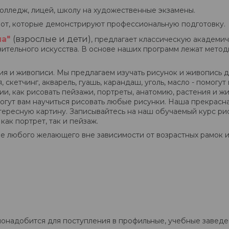
олледж, лицей, школу на художественные экзамены.
от, которые демонстрируют профессиональную подготовку.
а"
(взрослые и дети)
, предлагает классическую академи
зительного искусства. В основе наших программ лежат мето
я и живописи. Мы предлагаем изучать рисунок и живопись 
 скетчинг, акварель, гуашь, карандаш, уголь, масло - помогу
и, как рисовать пейзажи, портреты, анатомию, растения и 
огут вам научиться рисовать любые рисунки. Наша прекрасн
тересную картину. Записывайтесь на наш обучаемый курс ри
как портрет, так и пейзаж.
 любого желающего вне зависимости от возрастных рамок ил
понадобится для поступления в профильные, учебные заведен