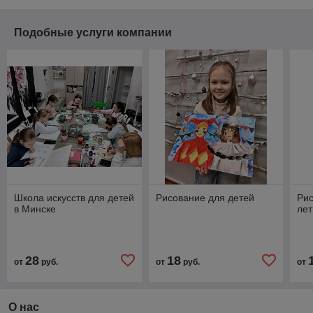
Подобные услуги компании
Школа искусств для детей
Рисование для детей
Рис
в Минске
лет
28
18
от
руб.
от
руб.
от
О нас