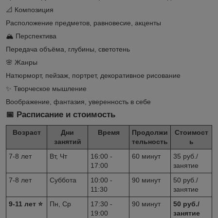
📐
Композиция
Расположение предметов, равновесие, акценты
🏔️
Перспектива
Передача объёма, глубины, светотень
🌸
Жанры
Натюрморт, пейзаж, портрет, декоративное рисование
✨
Творческое мышление
Воображение, фантазия, уверенность в себе
📅 Расписание и стоимость
Возраст
Дни
Время
Продолжи
Стоимост
занятий
тельность
ь
7-8 лет
Вт, Чт
16:00 -
60 минут
35 руб./
17:00
занятие
7-8 лет
Суббота
10:00 -
90 минут
50 руб./
11:30
занятие
9-11 лет ⭐
Пн, Ср
17:30 -
90 минут
50 руб./
19:00
занятие