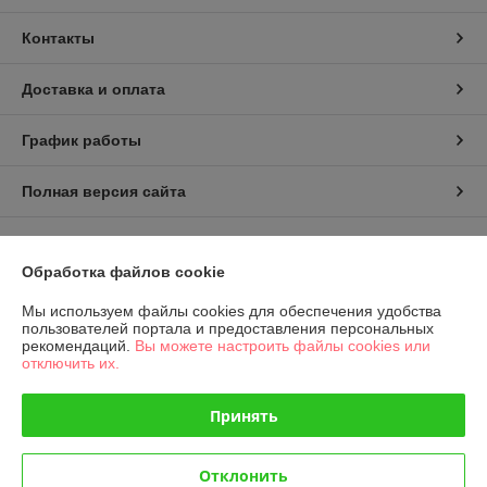
Контакты
Доставка и оплата
График работы
Полная версия сайта
Политика обработки cookies
Обработка файлов cookie
Сайт создан на платформе Deal.by
Мы используем файлы cookies для обеспечения удобства
пользователей портала и предоставления персональных
рекомендаций.
Вы можете настроить файлы cookies или
отключить их.
Принять
Информация для покупателя
Отклонить
Юридическое лицо:
Общество с ограниченной ответственностью