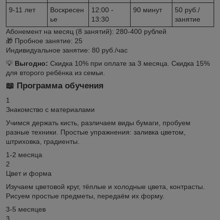
9-11 лет
Воскресен
12:00 -
90 минут
50 руб./
ье
13:30
занятие
Абонемент на месяц (8 занятий):
280-400 рублей
🎁 Пробное занятие:
25
Индивидуальное занятие:
80 руб./час
💡
Выгодно:
Скидка 10% при оплате за 3 месяца. Скидка 15%
для второго ребёнка из семьи.
📖 Программа обучения
1
Знакомство с материалами
Учимся держать кисть, различаем виды бумаги, пробуем
разные техники. Простые упражнения: заливка цветом,
штриховка, градиенты.
1-2 месяца
2
Цвет и форма
Изучаем цветовой круг, тёплые и холодные цвета, контрасты.
Рисуем простые предметы, передаём их форму.
3-5 месяцев
3