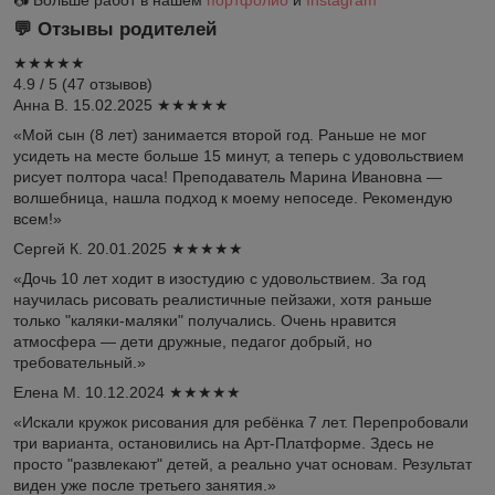
💬 Отзывы родителей
★★★★★
4.9
/
5
(
47
отзывов)
Анна В.
15.02.2025
★★★★★
«Мой сын (8 лет) занимается второй год. Раньше не мог
усидеть на месте больше 15 минут, а теперь с удовольствием
рисует полтора часа! Преподаватель Марина Ивановна —
волшебница, нашла подход к моему непоседе. Рекомендую
всем!»
Сергей К.
20.01.2025
★★★★★
«Дочь 10 лет ходит в изостудию с удовольствием. За год
научилась рисовать реалистичные пейзажи, хотя раньше
только "каляки-маляки" получались. Очень нравится
атмосфера — дети дружные, педагог добрый, но
требовательный.»
Елена М.
10.12.2024
★★★★★
«Искали кружок рисования для ребёнка 7 лет. Перепробовали
три варианта, остановились на Арт-Платформе. Здесь не
просто "развлекают" детей, а реально учат основам. Результат
виден уже после третьего занятия.»