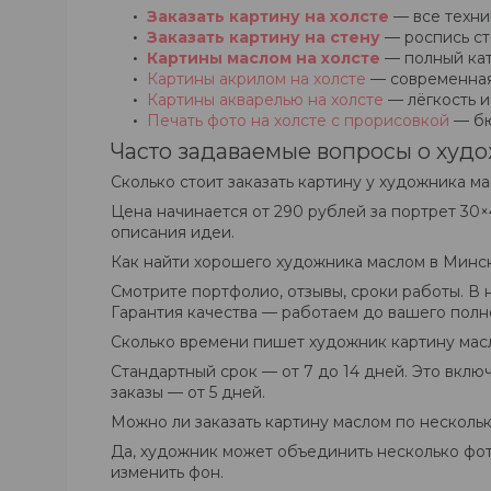
Заказать картину на холсте
— все техник
Заказать картину на стену
— роспись ст
Картины маслом на холсте
— полный кат
Картины акрилом на холсте
— современная
Картины акварелью на холсте
— лёгкость и
Печать фото на холсте с прорисовкой
— бю
Часто задаваемые вопросы о худ
Сколько стоит заказать картину у художника м
Цена начинается от 290 рублей за портрет 30×
описания идеи.
Как найти хорошего художника маслом в Минс
Смотрите портфолио, отзывы, сроки работы. В
Гарантия качества — работаем до вашего полн
Сколько времени пишет художник картину мас
Стандартный срок — от 7 до 14 дней. Это вклю
заказы — от 5 дней.
Можно ли заказать картину маслом по несколь
Да, художник может объединить несколько фот
изменить фон.