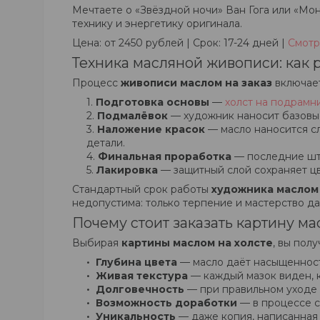
Мечтаете о «Звёздной ночи» Ван Гога или «М
технику и энергетику оригинала.
Цена: от 2450 рублей | Срок: 17-24 дней |
Смотр
Техника масляной живописи: как 
Процесс
живописи маслом на заказ
включает
Подготовка основы
—
холст на подрамн
Подмалёвок
— художник наносит базовые
Наложение красок
— масло наносится сл
детали.
Финальная проработка
— последние штр
Лакировка
— защитный слой сохраняет цв
Стандартный срок работы
художника маслом 
недопустима: только терпение и мастерство да
Почему стоит заказать картину м
Выбирая
картины маслом на холсте
, вы пол
Глубина цвета
— масло даёт насыщенност
Живая текстура
— каждый мазок виден, к
Долговечность
— при правильном уходе 
Возможность доработки
— в процессе с
Уникальность
— даже копия, написанная