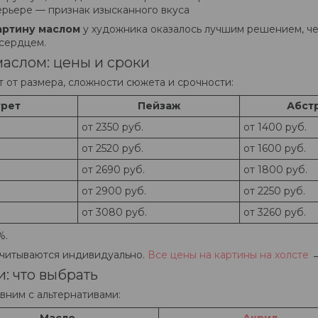
ерьере — признак изысканного вкуса
артину маслом
у художника оказалось лучшим решением, че
 сердцем.
маслом: цены и сроки
 от размера, сложности сюжета и срочности:
трет
Пейзаж
Абст
от 2350 руб.
от 1400 руб.
от 2520 руб.
от 1600 руб.
от 2690 руб.
от 1800 руб.
от 2900 руб.
от 2250 руб.
от 3080 руб.
от 3260 руб.
%.
считываются индивидуально.
Все цены на картины на холсте
: что выбрать
вним с альтернативами: