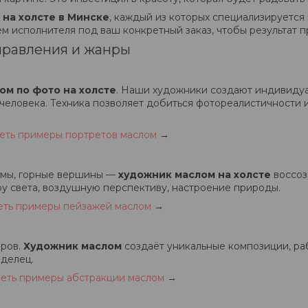
на холсте в Минске
, каждый из которых специализируется
м исполнителя под ваш конкретный заказ, чтобы результат 
правления и жанры
ом по фото на холсте
. Наши художники создают индивидуа
 человека. Техника позволяет добиться фотореалистичности 
еть примеры портретов маслом
→
амы, горные вершины —
художник маслом на холсте
воссоз
у света, воздушную перспективу, настроение природы.
еть примеры пейзажей маслом
→
еров.
Художник маслом
создаёт уникальные композиции, раб
аделец.
еть примеры абстракции маслом
→