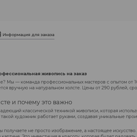
Информация для заказа
офессиональная живопись на заказ
е? Мы — команда профессиональных мастеров с опытом от 1
ся вручную на натуральном холсте. Цены от 290 рублей, срок
сте и почему это важно
ладеющий классической техникой живописи, которая использу
 такой художник работает руками, создавая уникальные прои
вы получаете не просто изображение, а настоящее искусств
картине. Это инвестиция в красоту, которая будет радовать