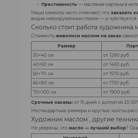
Престижность
— масляная картина в инт
Наши клиенты часто отмечают, что
заказать к
видна невооружённым глазом — и чувствуется
Сколько стоит работа художника 
Стоимость
живописи маслом на заказ
зависит
Размер
Пор
30×40 см
от 1290 руб.
40×50 см
от 1430 руб.
50×70 см
от 1570 руб.
60×80 см
от 1750 руб.
70×100 см
от 1900 руб.
Срочные заказы:
от 15 дней с доплатой 20-50
Нестандартные размеры и круглые холсты рас
Художник маслом , другие техники
Не уверены, что
масло — лучший выбор
? Сра