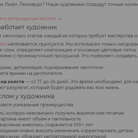
она Лизе» Леонардо? Наши художники создадут точные копи
еть репродукции маслом
→
работает художник
 несколько этапов, каждый из которых требует мастерства и
ике
натягивается, грунтуется. Мы используем только натураль
 слои, определяет композицию и основные цветовые пятна.
оями с промежуточной просушкой. Это позволяет создавать 
ихи, детализация, подчёркивание светотени.
ета яркими на десятилетия.
на холсте
— от 17 до 24 дней. Это время необходимо для к
ют результат, который будет радовать вас всю жизнь.
аслом у художника
учаете уникальные преимущества:
ь, которую невозможно получить акрилом или печатью
артина имеет объём и тактильность
масляная живопись сохраняется 100+ лет
оздания можно вносить изменения, корректировать детали
 вручную, обладает неповторимой энергетикой