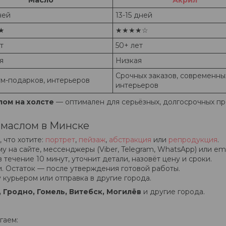
Масло
Акрил
ней
13-15 дней
★
★★★★☆
т
50+ лет
я
Низкая
Срочных заказов, современны
м-подарков, интерьеров
интерьеров
ом на холсте
— оптимален для серьёзных, долгосрочных пр
а маслом в Минске
 что хотите:
портрет
,
пейзаж
,
абстракция
или
репродукция
.
 на сайте, мессенджеры (Viber, Telegram, WhatsApp) или ema
течение 10 минут, уточнит детали, назовёт цену и сроки.
. Остаток — после утверждения готовой работы.
курьером или отправка в другие города.
, Гродно, Гомель, Витебск, Могилёв
и другие города.
гаем: