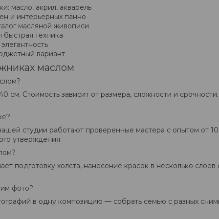
и: масло, акрил, акварель
ен и интерьерных панно
алог масляной живописи
 быстрая техника
 элегантность
джетный вариант
ожниках маслом
аслом?
40 см. Стоимость зависит от размера, сложности и срочности
ке?
 нашей студии работают проверенные мастера с опытом от 1
ого утверждения.
лом?
чает подготовку холста, нанесение красок в несколько слоё
ким фото?
ографий в одну композицию — собрать семью с разных снимк