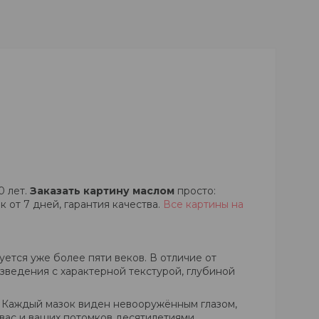
0 лет.
Заказать картину маслом
просто:
 от 7 дней, гарантия качества.
Все картины на
ется уже более пяти веков. В отличие от
зведения с характерной текстурой, глубиной
о. Каждый мазок виден невооружённым глазом,
 вас и ваших потомков десятилетиями.