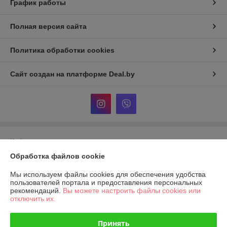
График работы
Полная версия сайта
Политика обработки cookies
Сайт создан на платформе Deal.by
Информация для покупателя
Обработка файлов cookie
Юридическое лицо:
Общество с ограниченной ответственностью
«Территория художника»
Минск, пр.Пушкина, 39, пом.7, офис 11
Мы используем файлы cookies для обеспечения удобства
пользователей портала и предоставления персональных
Регистрационный номер ЕГР: 193604510
рекомендаций.
Вы можете настроить файлы cookies или
отключить их.
УНП: 193604510
Регистрационный орган: Минский горисполком
Принять