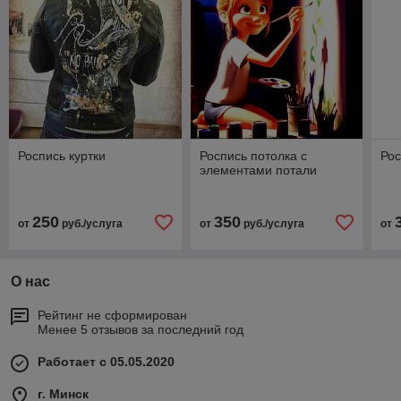
Роспись куртки
Роспись потолка с
Рос
элементами потали
250
350
от
руб./услуга
от
руб./услуга
от
О нас
Рейтинг не сформирован
Менее 5 отзывов за последний год
Работает с 05.05.2020
г. Минск