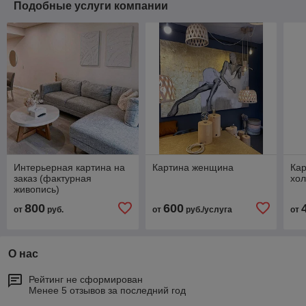
Подобные услуги компании
Интерьерная картина на
Картина женщина
Кар
заказ (фактурная
хол
живопись)
800
600
от
руб.
от
руб./услуга
от
О нас
Рейтинг не сформирован
Менее 5 отзывов за последний год