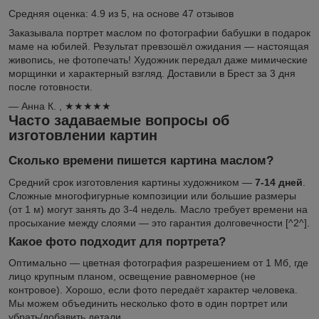
Средняя оценка:
4.9
из 5, на основе
47
отзывов
Заказывала портрет маслом по фотографии бабушки в подарок
маме на юбилей. Результат превзошёл ожидания — настоящая
живопись, не фотопечать! Художник передал даже мимические
морщинки и характерный взгляд. Доставили в Брест за 3 дня
после готовности.
—
Анна К.
,
★★★★★
Часто задаваемые вопросы об
изготовлении картин
Сколько времени пишется картина маслом?
Средний срок изготовления картины художником —
7-14 дней
.
Сложные многофигурные композиции или большие размеры
(от 1 м) могут занять до 3-4 недель. Масло требует времени на
просыхание между слоями — это гарантия долговечности [^2^].
Какое фото подходит для портрета?
Оптимально — цветная фотография разрешением от 1 Мб, где
лицо крупным планом, освещение равномерное (не
контровое). Хорошо, если фото передаёт характер человека.
Мы можем объединить несколько фото в один портрет или
убрать/добавить детали.