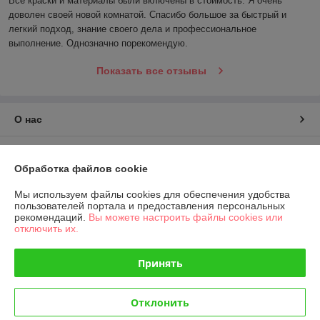
Все краски и материалы были включены в стоимость. Я очень 
доволен своей новой комнатой. Спасибо большое за быстрый и 
легкий подход, знание своего дела и профессиональное 
выполнение. Однозначно порекомендую.
Показать все отзывы
О нас
Контакты
Обработка файлов cookie
Доставка и оплата
Мы используем файлы cookies для обеспечения удобства
пользователей портала и предоставления персональных
рекомендаций.
Вы можете настроить файлы cookies или
График работы
отключить их.
Полная версия сайта
Принять
Политика обработки cookies
Отклонить