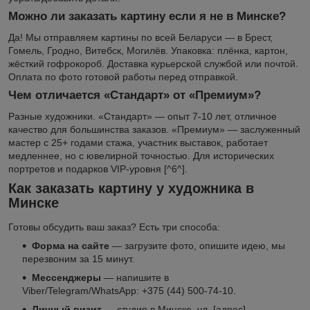
Можно ли заказать картину если я не в Минске?
Да! Мы отправляем картины по всей Беларуси — в Брест,
Гомель, Гродно, Витебск, Могилёв. Упаковка: плёнка, картон,
жёсткий гофрокороб. Доставка курьерской службой или почтой.
Оплата по фото готовой работы перед отправкой.
Чем отличается «Стандарт» от «Премиум»?
Разные художники. «Стандарт» — опыт 7-10 лет, отличное
качество для большинства заказов. «Премиум» — заслуженный
мастер с 25+ годами стажа, участник выставок, работает
медленнее, но с ювелирной точностью. Для исторических
портретов и подарков VIP-уровня [^6^].
Как заказать картину у художника в
Минске
Готовы обсудить ваш заказ? Есть три способа:
Форма на сайте
— загрузите фото, опишите идею, мы
перезвоним за 15 минут.
Мессенджеры
— напишите в
Viber/Telegram/WhatsApp: +375 (44) 500-74-10.
Личный визит
— студия в Минске, ул. [адрес].