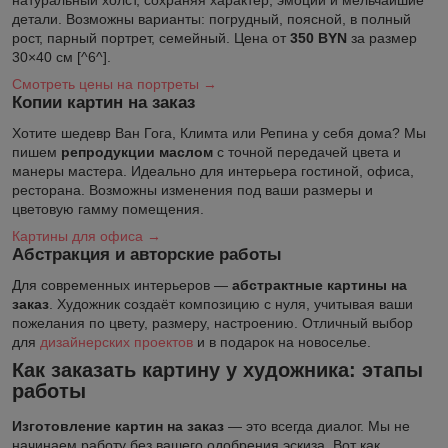
натуральный холст, сохраняя характер, эмоции и мельчайшие
детали. Возможны варианты: погрудный, поясной, в полный
рост, парный портрет, семейный. Цена от
350 BYN
за размер
30×40 см [^6^].
Смотреть цены на портреты →
Копии картин на заказ
Хотите шедевр Ван Гога, Климта или Репина у себя дома? Мы
пишем
репродукции маслом
с точной передачей цвета и
манеры мастера. Идеально для интерьера гостиной, офиса,
ресторана. Возможны изменения под ваши размеры и
цветовую гамму помещения.
Картины для офиса →
Абстракция и авторские работы
Для современных интерьеров —
абстрактные картины на
заказ
. Художник создаёт композицию с нуля, учитывая ваши
пожелания по цвету, размеру, настроению. Отличный выбор
для
дизайнерских проектов
и в подарок на новоселье.
Как заказать картину у художника: этапы
работы
Изготовление картин на заказ
— это всегда диалог. Мы не
начинаем работу без вашего одобрения эскиза. Вот как