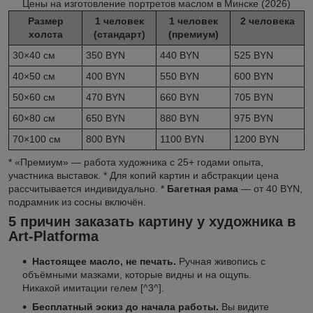
Цены на изготовление портретов маслом в Минске (2026)
Размер
1 человек
1 человек
2 человека
холста
(стандарт)
(премиум)
30×40 см
350
BYN
440 BYN
525 BYN
40×50 см
400 BYN
550 BYN
600 BYN
50×60 см
470 BYN
660 BYN
705 BYN
60×80 см
650 BYN
880 BYN
975 BYN
70×100 см
800 BYN
1100 BYN
1200 BYN
* «Премиум» — работа художника с 25+ годами опыта,
участника выставок. * Для копий картин и абстракции цена
рассчитывается индивидуально. *
Багетная рама
— от 40 BYN,
подрамник из сосны включён.
5 причин заказать картину у художника в
Art-Platforma
Настоящее масло, не печать.
Ручная живопись с
объёмными мазками, которые видны и на ощупь.
Никакой имитации гелем [^3^].
Бесплатный эскиз до начала работы.
Вы видите