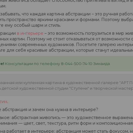
ная живопись обладает способностью притягивать взгляд и 
ым.
 забывать, что каждая картина абстракции – это ручная рабо
ить пространство яркими красками и формами. Поэтому выбра
е ему особый шарм и стиль.
тракции
в интерьере
– это возможность погрузиться в мир жи
ных картин. Поэтому не стоит отказываться от возможности 
ениями современных художников. Посетите галерею интерь
те для себя красивые абстракции, которые станут идеальны
е!
Консультации по телефону 8-044-500-74-10 Зинаида.
занная или купленная картина в художественной галерее "АРТ 
 детской художественной студии "Ступени" и творческой мастер
тин
.
е абстракция и зачем она нужна в интерьере?
такое: абстрактная живопись — это художественное выражени
нимания — цвет, свет, текстура, ритм форм и композиционная
на работает в интерьере: абстракция может стать фокусом,