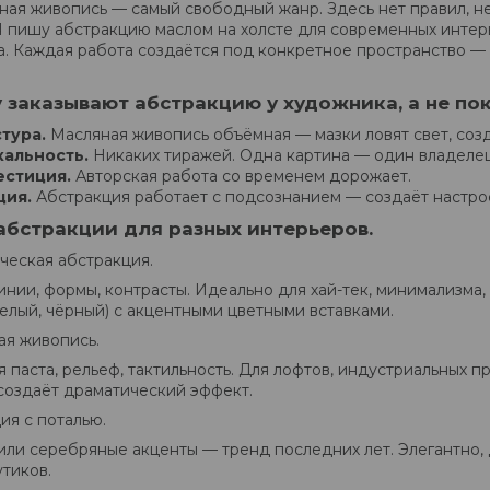
ная живопись — самый свободный жанр. Здесь нет правил, не
Я пишу абстракцию маслом на холсте для современных интерь
а. Каждая работа создаётся под конкретное пространство — 
 заказывают абстракцию у художника, а не пок
тура.
Масляная живопись объёмная — мазки ловят свет, созд
кальность.
Никаких тиражей. Одна картина — один владелец
естиция.
Авторская работа со временем дорожает.
ция.
Абстракция работает с подсознанием — создаёт настро
абстракции для разных интерьеров.
ческая абстракция.
инии, формы, контрасты. Идеально для хай-тек, минимализма
белый, чёрный) с акцентными цветными вставками.
ая живопись.
 паста, рельеф, тактильность. Для лофтов, индустриальных пр
создаёт драматический эффект.
ия с поталью.
или серебряные акценты — тренд последних лет. Элегантно, 
утиков.