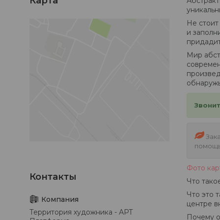
Карта
Абстракт
уникальн
Не стоит
и заполн
придадит
Мир абс
современ
произвед
обнаружь
Звонит
Зака
помощь
Фото кар
Что тако
Что это 
центре в
Территория художника - АРТ
Почему о