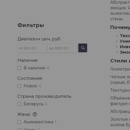
Абстракт
эмоция. 
эклектик
стены.
Фильтры
Почему
Текс
Диапазон цен, руб.
Уни
Инв
Эмо
Наличие
Стили 
В наличии
4
Геометри
Чёткие л
Состояние
(серый, 
Новое
4
Текстурн
Страна производитель
Объёмная
фактуре 
Беларусь
4
Абстракц
Жанр
Золотые 
Анималистика
1
холлов б