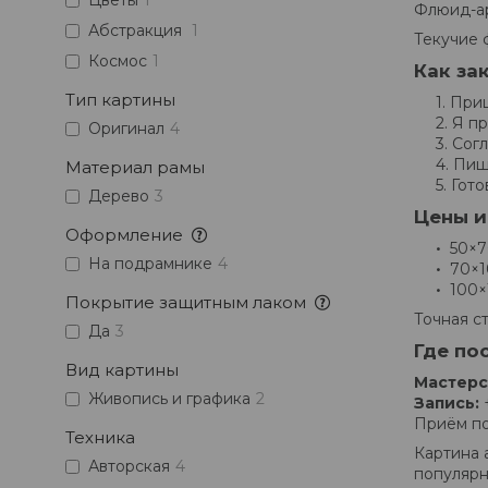
Цветы
1
Флюид-ар
Абстракция
1
Текучие 
Космос
1
Как за
Тип картины
Приш
Я пр
Оригинал
4
Согл
Пишу
Материал рамы
Гото
Дерево
3
Цены и
Оформление
50×7
На подрамнике
4
70×1
100×
Покрытие защитным лаком
Точная с
Да
3
Где по
Вид картины
Мастерс
Живопись и графика
2
Запись:
+
Приём по
Техника
Картина 
Авторская
4
популярн