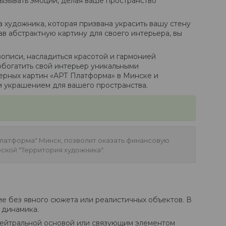
вызывать эмоции, делая ваше пространство
та художника, которая призвана украсить вашу стену
в абстрактную картину для своего интерьера, вы
вописи, насладиться красотой и гармонией
обогатить свой интерьер уникальными
ерных картин «АРТ Платформа» в Минске и
м украшением для вашего пространства.
Платформа" Минск, позволит оказать финансовую
ской "Территория художника".
е без явного сюжета или реалистичных объектов. В
 динамика.
 нейтральной основой или связующим элементом