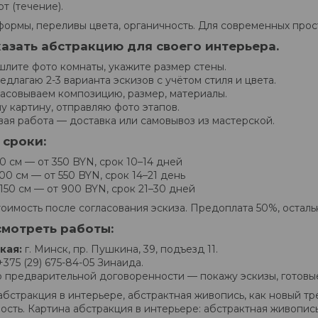
т (течение).
формы, переливы цвета, органичность. Для современных прост
казать абстракцию для своего интерьера.
лите фото комнаты, укажите размер стены.
едлагаю 2-3 варианта эскизов с учётом стиля и цвета.
асовываем композицию, размер, материалы.
 картину, отправляю фото этапов.
вая работа — доставка или самовывоз из мастерской.
 сроки:
0 см — от 350 BYN, срок 10–14 дней
00 см — от 550 BYN, срок 14–21 день
150 см — от 900 BYN, срок 21–30 дней
тоимость после согласования эскиза. Предоплата 50%, осталь
смотреть работы:
кая:
г. Минск, пр. Пушкина, 39, подъезд 11.
375 (29) 675-84-05 Зинаида.
 предварительной договоренности — покажу эскизы, готовые
абстракция в интерьере, абстрактная живопись, как новый т
ость. Картина абстракция в интерьере: абстрактная живопись