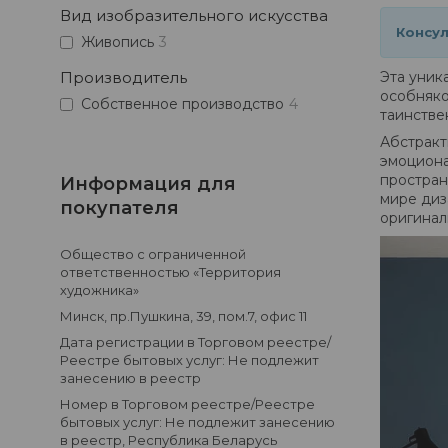
Вид изобразительного искусства
Консул
Живопись
3
Производитель
Эта уник
особняко
Собственное производство
4
таинстве
Абстракт
эмоциона
простран
Информация для
мире диз
покупателя
оригинал
Общество с ограниченной
ответственностью «Территория
художника»
Минск, пр.Пушкина, 39, пом.7, офис 11
Дата регистрации в Торговом реестре/
Реестре бытовых услуг: Не подлежит
занесению в реестр
Номер в Торговом реестре/Реестре
бытовых услуг: Не подлежит занесению
в реестр, Республика Беларусь