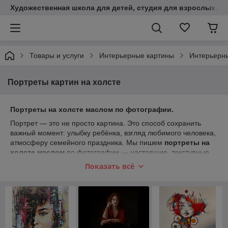
Художественная школа для детей, студия для взрослых. К
Товары и услуги
Интерьерные картины
Интерьерны
Портреты картин на холсте
Портреты на холсте маслом по фотографии.
Портрет — это не просто картина. Это способ сохранить
важный момент: улыбку ребёнка, взгляд любимого человека,
атмосферу семейного праздника. Мы пишем
портреты на
холсте маслом
по фотографии — настоящие, текстурные,
которые можно трогать и которым хочется улыбаться каждый
Показать всё
день.
Работаем в Минске.
Все интерьерные картины
в нашем
исполнении — единственные экземпляры, не репродукции и
не печать с имитацией мазков.
Какие портреты мы пишем: