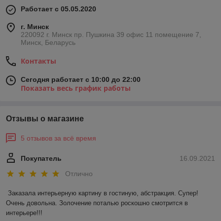
профессионалом. Работы не печатаются на принте.
Работает с 05.05.2020
г. Минск
Заказанная или купленная картина в художественной
220092 г. Минск пр. Пушкина 39 офис 11 помещение 7,
галерее "АРТ Платформа" Минск позволит оказать
Минск, Беларусь
финансовую помощь детской художественной студии
"Ступени" и творческой мастерской "Территория художника"!
Контакты
Сегодня работает с 10:00 до 22:00
Показать весь график работы
Отзывы о магазине
Портрет, художник выразил эмоции.
Картинная галерея
нашей студии.
5 отзывов за всё время
Покупатель
16.09.2021
Отлично
Заказала интерьерную картину в гостиную, абстракция. Супер! 
Очень довольна. Золочение поталью роскошно смотрится в 
интерьере!!!